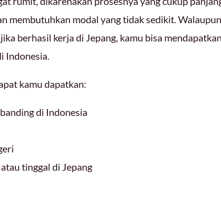
ngat rumit, dikarenakan prosesnya yang cukup panjan
dan membutuhkan modal yang tidak sedikit. Walaupu
 jika berhasil kerja di Jepang, kamu bisa mendapatka
i Indonesia.
dapat kamu dapatkan:
ibanding di Indonesia
geri
tau tinggal di Jepang
g