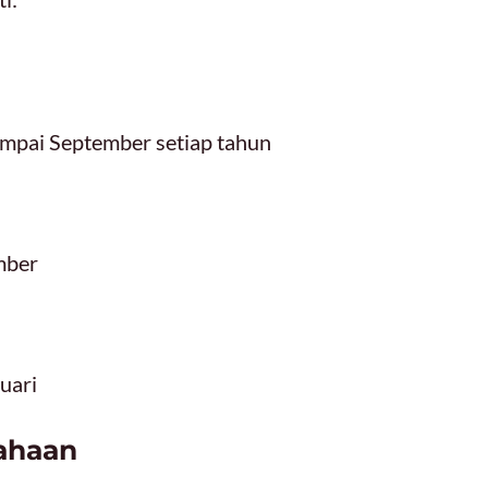
ampai September setiap tahun
mber
ruari
ahaan