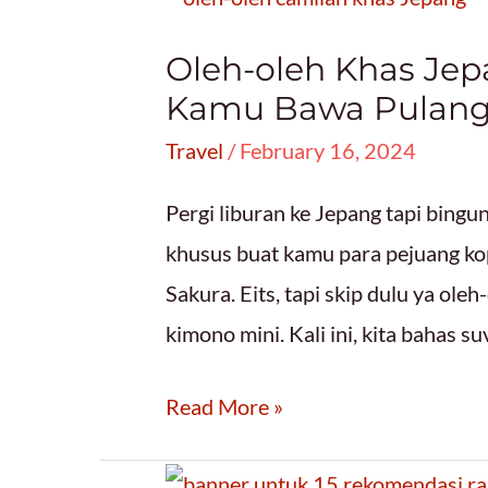
Oleh-oleh Khas Jep
Kamu Bawa Pulang
Travel
/
February 16, 2024
Pergi liburan ke Jepang tapi bingun
khusus buat kamu para pejuang kope
Sakura. Eits, tapi skip dulu ya ol
kimono mini. Kali ini, kita bahas s
Oleh-
Read More »
oleh
Khas