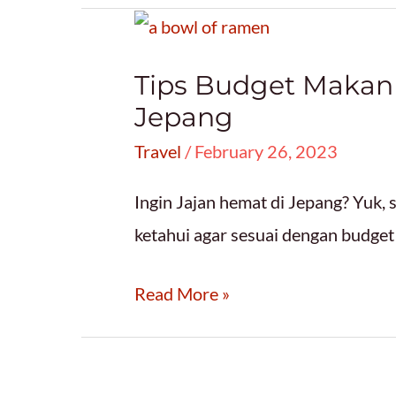
Semi
di
Tips Budget Makan
Jepang
Jepang
yang
Travel
/
February 26, 2023
Wajib
Dikunjungi!
Ingin Jajan hemat di Jepang? Yuk,
ketahui agar sesuai dengan budget
Tips
Read More »
Budget
Makan
Hemat