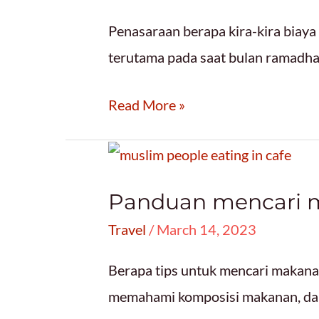
Patut
Penasaraan berapa kira-kira biaya 
Kamu
terutama pada saat bulan ramadhan
Datangi!
Persiapan
Read More »
Dan
Biaya
Liburan
Panduan mencari m
Ke
Travel
/
March 14, 2023
Jepang
yang
Berapa tips untuk mencari makanan 
Perlu
memahami komposisi makanan, dan
Kamu