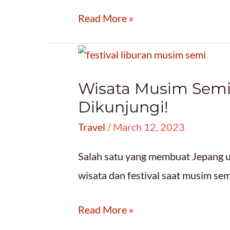
Ketahui!
Panduan
Read More »
mencari
makanan
halal
Wisata Musim Semi
di
Dikunjungi!
Jepang!
Travel
/
March 12, 2023
Salah satu yang membuat Jepang u
wisata dan festival saat musim sem
Wisata
Read More »
Musim