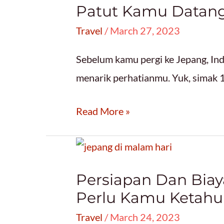
Patut Kamu Datang
Jakarta,
Travel
/
March 27, 2023
Ada
yang
Sebelum kamu pergi ke Jepang, In
Halal!
menarik perhatianmu. Yuk, simak 
11
Read More »
Rekomendasi
Tempat
Wisata
Persiapan Dan Biay
di
Perlu Kamu Ketahui
Jepang
Travel
/
March 24, 2023
yang