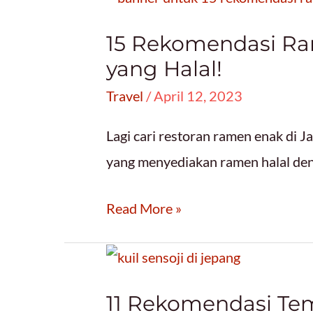
Jepang
15 Rekomendasi Ram
Kekinian
yang Halal!
yang
Travel
/
April 12, 2023
Wajib
Kamu
Lagi cari restoran ramen enak di J
Bawa
yang menyediakan ramen halal deng
Pulang!
15
Read More »
Rekomendasi
Ramen
Enak
11 Rekomendasi Te
di