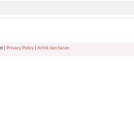
ei |
Privacy Policy
|
Kritik dan Saran