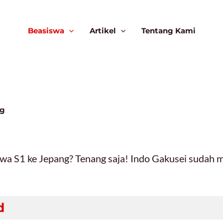
Beasiswa
Artikel
Tentang Kami
ng
ang
a S1 ke Jepang? Tenang saja! Indo Gakusei sudah m
d