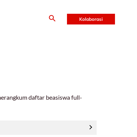
Search
Kolaborasi
erangkum daftar beasiswa full-